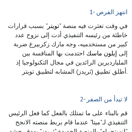
1- انتهز الفرص
في وقت تعثرت فيه منصة "
تويتر
" بسبب قرارات
خاطئة من رئيسه التنفيذي أدت إلى نزوح عدد
كبير من مستخدميه، وجه مارك زكربيرغ ضربة
إلى
إيلون ماسك
احتدمت بها المنافسة بين
المليارديرين الرائدين في مجال التكنولوجيا إذ
أطلق تطبيق (ثريدز) المشابه لتطبيق تويتر.
2- لا تبدأ من الصفر
قم بالبناء على ما تمتلك بالفعل كما فعل الرئيس
التنفيذي لـ"ميتا" عندما قام بربط منصته الانجح
"انستجرام" بالمنصة الجديدة "ثريدز" بهدف حشد