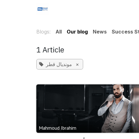
Skip to Content
Home
Services
Training
Com
Blogs:
All
Our blog
News
Success St
1 Article
مونديال قطر
×
Mahmoud Ibrahim