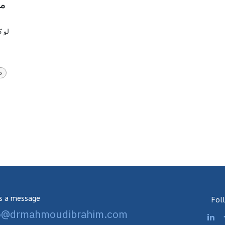
مح
ص
s a message
Fol
lo@drmahmoudibrahim.com