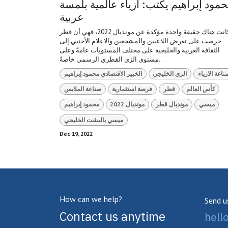
مود إبراهيم يكتب: أزياء عالمية بلمسة
عربية
لو كانت هناك حقيقة واحدة مؤكدة عن مونديال 2022، فهي أن قطر
حرصت على تعرض اللاعبين والمشجعين والاعلام الأجنبي إلى
الثقافة العربية والخليجية على مختلف المستويات عامةً وعلى
مستوى الزي القطري الرسمي خاصةً...
ناعة الازياء
الزي الخليجي
الخبير الاقتصادي محمود إبراهيم
كأس العالم
قطر
فرصة استثمارية
صناعة الملابس
ميسي
مونديال قطر
مونديال 2022
محمود إبراهيم
ميسي بالبشت الخليجي
Dec 19, 2022
How can we help?
Send u
Contact us anytime
hel