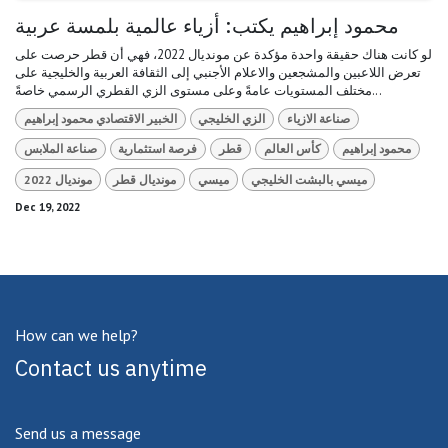
محمود إبراهيم يكتب: أزياء عالمية بلمسة عربية
لو كانت هناك حقيقة واحدة مؤكدة عن مونديال 2022، فهي أن قطر حرصت على
تعرض اللاعبين والمشجعين والاعلام الأجنبي إلى الثقافة العربية والخليجية على
مختلف المستويات عامةً وعلى مستوى الزي القطري الرسمي خاصةً...
صناعة الازياء
الزي الخليجي
الخبير الاقتصادي محمود إبراهيم
محمود إبراهيم
كأس العالم
قطر
فرصة استثمارية
صناعة الملابس
ميسي بالبشت الخليجي
ميسي
مونديال قطر
مونديال 2022
Dec 19, 2022
How can we help?
Contact us anytime
Send us a message