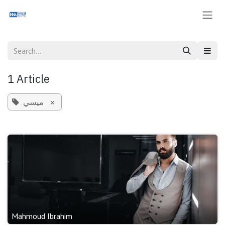
Skip to Content
1 Article
×
ميسي
Mahmoud Ibrahim