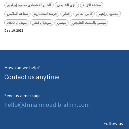
صناعة الازياء
الزي الخليجي
الخبير الاقتصادي محمود إبراهيم
محمود إبراهيم
كأس العالم
قطر
فرصة استثمارية
صناعة الملابس
ميسي بالبشت الخليجي
ميسي
مونديال قطر
مونديال 2022
Dec 19, 2022
How can we help?
Contact us anytime
Send us a message
hello@drmahmoudibrahim.com
Follow us