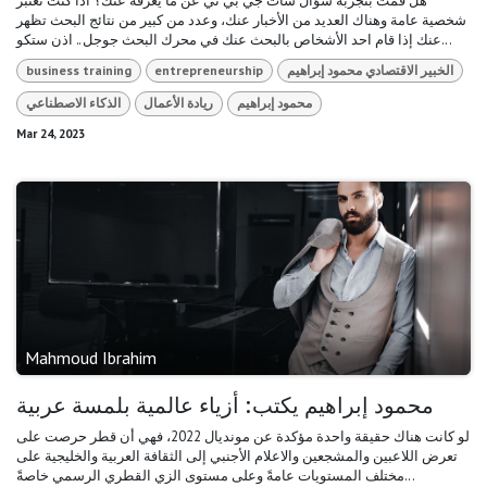
هل قمت بتجربة سؤال شات جي بي تي عن ما يعرفه عنك؟ اذا كنت تعتبر
شخصية عامة وهناك العديد من الأخبار عنك، وعدد من كبير من نتائج البحث تظهر
عنك إذا قام احد الأشخاص بالبحث عنك في محرك البحث جوجل.. اذن ستكو...
الخبير الاقتصادي محمود إبراهيم
entrepreneurship
business training
محمود إبراهيم
ريادة الأعمال
الذكاء الاصطناعي
Mar 24, 2023
Mahmoud Ibrahim
محمود إبراهيم يكتب: أزياء عالمية بلمسة عربية
لو كانت هناك حقيقة واحدة مؤكدة عن مونديال 2022، فهي أن قطر حرصت على
تعرض اللاعبين والمشجعين والاعلام الأجنبي إلى الثقافة العربية والخليجية على
مختلف المستويات عامةً وعلى مستوى الزي القطري الرسمي خاصةً...